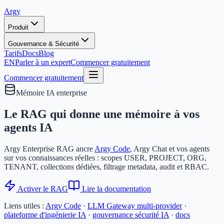
Argy
Produit
Gouvernance & Sécurité
Tarifs
Docs
Blog
EN
Parler à un expert
Commencer gratuitement
Commencer gratuitement
Mémoire IA enterprise
Le RAG qui donne une mémoire à vos
agents IA
Argy Enterprise RAG ancre
Argy Code
, Argy Chat et vos agents
sur vos connaissances réelles : scopes USER, PROJECT, ORG,
TENANT, collections dédiées, filtrage metadata, audit et RBAC.
Activer le RAG
Lire la documentation
Liens utiles :
Argy Code
·
LLM Gateway multi-provider
·
plateforme d'ingénierie IA
·
gouvernance sécurité IA
·
docs