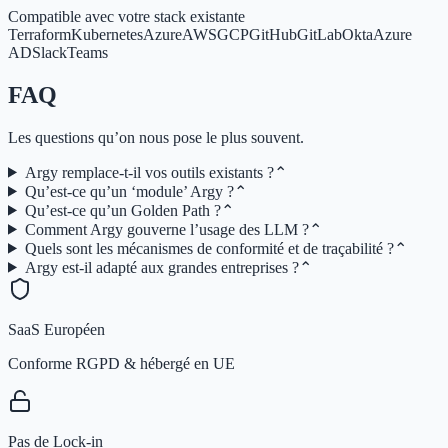
Compatible avec votre stack existante
Terraform
Kubernetes
Azure
AWS
GCP
GitHub
GitLab
Okta
Azure
AD
Slack
Teams
FAQ
Les questions qu’on nous pose le plus souvent.
Argy remplace‑t‑il vos outils existants ?
⌃
Qu’est‑ce qu’un ‘module’ Argy ?
⌃
Qu’est‑ce qu’un Golden Path ?
⌃
Comment Argy gouverne l’usage des LLM ?
⌃
Quels sont les mécanismes de conformité et de traçabilité ?
⌃
Argy est-il adapté aux grandes entreprises ?
⌃
SaaS Européen
Conforme RGPD & hébergé en UE
Pas de Lock-in