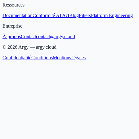
Ressources
Documentation
Conformité AI Act
Blog
Piliers
Platform Engineering
Entreprise
À propos
Contact
contact@argy.cloud
©
2026
Argy —
argy.cloud
Confidentialité
Conditions
Mentions légales