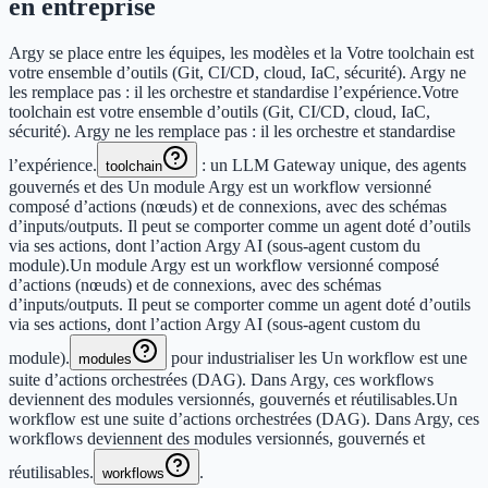
en entreprise
Argy se place entre les équipes, les modèles et la
Votre toolchain est
votre ensemble d’outils (Git, CI/CD, cloud, IaC, sécurité). Argy ne
les remplace pas : il les orchestre et standardise l’expérience.
Votre
toolchain est votre ensemble d’outils (Git, CI/CD, cloud, IaC,
sécurité). Argy ne les remplace pas : il les orchestre et standardise
l’expérience.
: un LLM Gateway unique, des agents
toolchain
gouvernés et des
Un module Argy est un workflow versionné
composé d’actions (nœuds) et de connexions, avec des schémas
d’inputs/outputs. Il peut se comporter comme un agent doté d’outils
via ses actions, dont l’action Argy AI (sous‑agent custom du
module).
Un module Argy est un workflow versionné composé
d’actions (nœuds) et de connexions, avec des schémas
d’inputs/outputs. Il peut se comporter comme un agent doté d’outils
via ses actions, dont l’action Argy AI (sous‑agent custom du
module).
pour industrialiser les
Un workflow est une
modules
suite d’actions orchestrées (DAG). Dans Argy, ces workflows
deviennent des modules versionnés, gouvernés et réutilisables.
Un
workflow est une suite d’actions orchestrées (DAG). Dans Argy, ces
workflows deviennent des modules versionnés, gouvernés et
réutilisables.
.
workflows