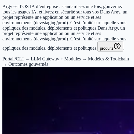
Argy est l’OS IA d’entreprise : standardisez une fois, gouvernez
tous les usages IA, et livrez en sécurité sur tous vos
Dans Argy, un
projet représente une application ou un service et ses
environnements (dev/staging/prod). C’est l’unité sur laquelle vous
appliquez des modules, déploiements et politiques.
Dans Argy, un
projet représente une application ou un service et ses
environnements (dev/staging/prod). C’est l’unité sur laquelle vous
appliquez des modules, déploiements et politiques.
.
produits
Portail/CLI → LLM Gateway + Modules → Modèles & Toolchain
→ Outcomes gouvernés