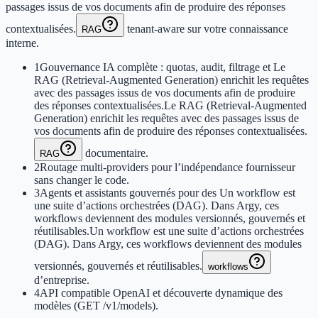
passages issus de vos documents afin de produire des réponses
contextualisées.
tenant-aware sur votre connaissance
RAG
interne.
1
Gouvernance IA complète : quotas, audit, filtrage et
Le
RAG (Retrieval-Augmented Generation) enrichit les requêtes
avec des passages issus de vos documents afin de produire
des réponses contextualisées.
Le RAG (Retrieval-Augmented
Generation) enrichit les requêtes avec des passages issus de
vos documents afin de produire des réponses contextualisées.
documentaire.
RAG
2
Routage multi‑providers pour l’indépendance fournisseur
sans changer le code.
3
Agents et assistants gouvernés pour des
Un workflow est
une suite d’actions orchestrées (DAG). Dans Argy, ces
workflows deviennent des modules versionnés, gouvernés et
réutilisables.
Un workflow est une suite d’actions orchestrées
(DAG). Dans Argy, ces workflows deviennent des modules
versionnés, gouvernés et réutilisables.
workflows
d’entreprise.
4
API compatible OpenAI et découverte dynamique des
modèles (GET /v1/models).