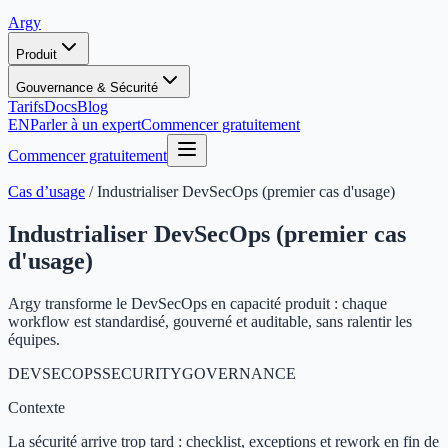
Argy
Produit
Gouvernance & Sécurité
Tarifs
Docs
Blog
EN
Parler à un expert
Commencer gratuitement
Commencer gratuitement
Cas d’usage
/
Industrialiser DevSecOps (premier cas d'usage)
Industrialiser DevSecOps (premier cas
d'usage)
Argy transforme le DevSecOps en capacité produit : chaque
workflow est standardisé, gouverné et auditable, sans ralentir les
équipes.
DEVSECOPS
SECURITY
GOVERNANCE
Contexte
La sécurité arrive trop tard : checklist, exceptions et rework en fin de