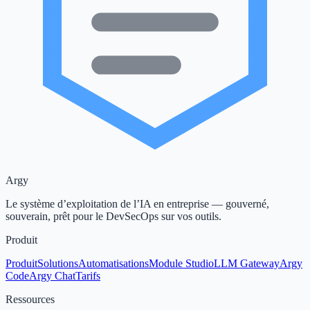
Argy
Le système d’exploitation de l’IA en entreprise — gouverné,
souverain, prêt pour le DevSecOps sur vos outils.
Produit
Produit
Solutions
Automatisations
Module Studio
LLM Gateway
Argy
Code
Argy Chat
Tarifs
Ressources