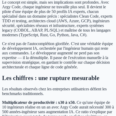
Le concept est simple, mais ses implications sont profondes. Avec
Argy Code, chaque ingénieur ne travaille plus seul. Il devient le
pilote d'une équipe de plus de 50 profils IA experts, chacun
spécialisé dans un domaine précis : spécialistes Clean Code, experts
TDD et testing, architectes cloud (AWS, Azure, GCP), ingénieurs
sécurité, spécialistes réseaux et infrastructure, experts systèmes
legacy (COBOL, ABAP, PL/SQL) et maîtrise de tous les langages
modernes (TypeScript, Rust, Go, Python, Java, C#).
Ce n'est pas de l'autocomplétion glorifiée. C'est une véritable équipe
de développement IA, orchestrée par l'ingénieur humain qui reste
aux commandes. Le développeur augmenté ne perd pas son
expertise — il la démultiplie. Il passe de l'exécution manuelle à la
supervision stratégique, en gardant le contrôle sur chaque décision
architecturale et chaque ligne de code générée.
Les chiffres : une rupture mesurable
Les résultats observés chez les entreprises utilisatrices défient les
benchmarks traditionnels.
Multiplicateur de productivité : x30 à x50.
Ce qu'une équipe de
10 ingénieurs réalise en un an avec Argy Code aurait nécessité 300 à
500 années-ingénieur sans augmentation IA. Ce ratio s'explique par