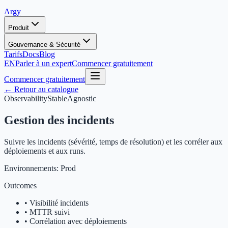
Argy
Produit
Gouvernance & Sécurité
Tarifs
Docs
Blog
EN
Parler à un expert
Commencer gratuitement
Commencer gratuitement
← Retour au catalogue
Observability
Stable
Agnostic
Gestion des incidents
Suivre les incidents (sévérité, temps de résolution) et les corréler aux
déploiements et aux runs.
Environnements:
Prod
Outcomes
•
Visibilité incidents
•
MTTR suivi
•
Corrélation avec déploiements