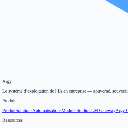
Argy
Le système d’exploitation de l’IA en entreprise — gouverné, souverai
Produit
Produit
Solutions
Automatisations
Module Studio
LLM Gateway
Argy 
Ressources