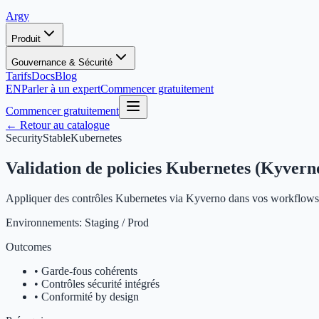
Argy
Produit
Gouvernance & Sécurité
Tarifs
Docs
Blog
EN
Parler à un expert
Commencer gratuitement
Commencer gratuitement
← Retour au catalogue
Security
Stable
Kubernetes
Validation de policies Kubernetes (Kyvern
Appliquer des contrôles Kubernetes via Kyverno dans vos workflows 
Environnements:
Staging / Prod
Outcomes
•
Garde-fous cohérents
•
Contrôles sécurité intégrés
•
Conformité by design