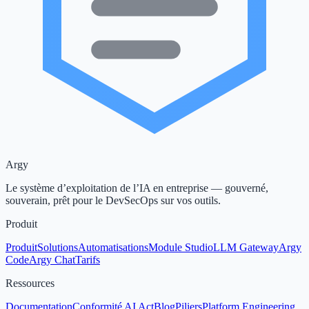
Argy
Le système d’exploitation de l’IA en entreprise — gouverné,
souverain, prêt pour le DevSecOps sur vos outils.
Produit
Produit
Solutions
Automatisations
Module Studio
LLM Gateway
Argy
Code
Argy Chat
Tarifs
Ressources
Documentation
Conformité AI Act
Blog
Piliers
Platform Engineering