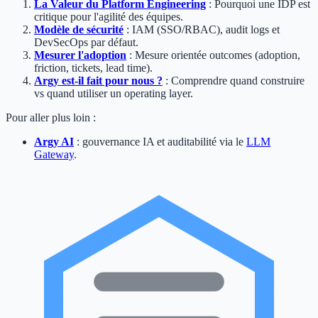
La Valeur du Platform Engineering
: Pourquoi une IDP est
critique pour l'agilité des équipes.
Modèle de sécurité
: IAM (SSO/RBAC), audit logs et
DevSecOps par défaut.
Mesurer l'adoption
: Mesure orientée outcomes (adoption,
friction, tickets, lead time).
Argy est-il fait pour nous ?
: Comprendre quand construire
vs quand utiliser un operating layer.
Pour aller plus loin :
Argy AI
: gouvernance IA et auditabilité via le
LLM
Gateway
.