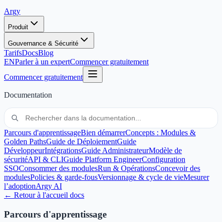
Argy
Produit
Gouvernance & Sécurité
Tarifs
Docs
Blog
EN
Parler à un expert
Commencer gratuitement
Commencer gratuitement
Documentation
Parcours d'apprentissage
Bien démarrer
Concepts : Modules &
Golden Paths
Guide de Déploiement
Guide
Développeur
Intégrations
Guide Administrateur
Modèle de
sécurité
API & CLI
Guide Platform Engineer
Configuration
SSO
Consommer des modules
Run & Opérations
Concevoir des
modules
Policies & garde-fous
Versionnage & cycle de vie
Mesurer
l’adoption
Argy AI
← Retour à l'accueil docs
Parcours d'apprentissage