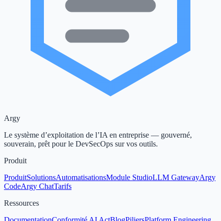
Argy
Le système d’exploitation de l’IA en entreprise — gouverné,
souverain, prêt pour le DevSecOps sur vos outils.
Produit
Produit
Solutions
Automatisations
Module Studio
LLM Gateway
Argy
Code
Argy Chat
Tarifs
Ressources
Documentation
Conformité AI Act
Blog
Piliers
Platform Engineering