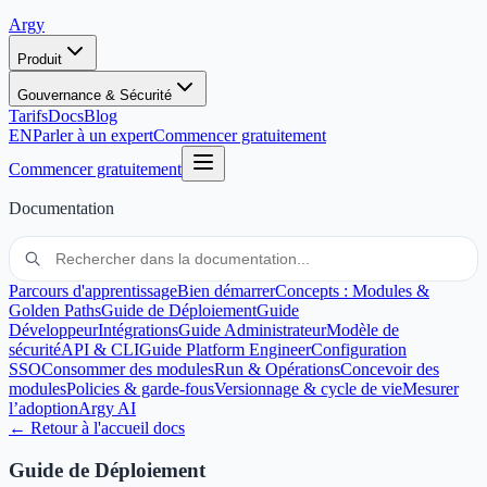
Argy
Produit
Gouvernance & Sécurité
Tarifs
Docs
Blog
EN
Parler à un expert
Commencer gratuitement
Commencer gratuitement
Documentation
Parcours d'apprentissage
Bien démarrer
Concepts : Modules &
Golden Paths
Guide de Déploiement
Guide
Développeur
Intégrations
Guide Administrateur
Modèle de
sécurité
API & CLI
Guide Platform Engineer
Configuration
SSO
Consommer des modules
Run & Opérations
Concevoir des
modules
Policies & garde-fous
Versionnage & cycle de vie
Mesurer
l’adoption
Argy AI
← Retour à l'accueil docs
Guide de Déploiement