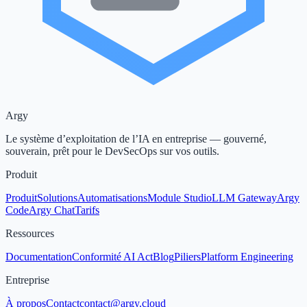
Argy
Le système d’exploitation de l’IA en entreprise — gouverné,
souverain, prêt pour le DevSecOps sur vos outils.
Produit
Produit
Solutions
Automatisations
Module Studio
LLM Gateway
Argy
Code
Argy Chat
Tarifs
Ressources
Documentation
Conformité AI Act
Blog
Piliers
Platform Engineering
Entreprise
À propos
Contact
contact@argy.cloud